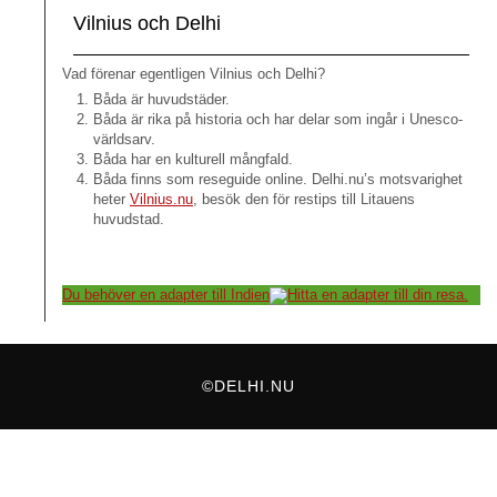
Vilnius och Delhi
Vad förenar egentligen Vilnius och Delhi?
Båda är huvudstäder.
Båda är rika på historia och har delar som ingår i Unesco-
världsarv.
Båda har en kulturell mångfald.
Båda finns som reseguide online. Delhi.nu’s motsvarighet
heter
Vilnius.nu
, besök den för restips till Litauens
huvudstad.
Du behöver en adapter till Indien
Hitta en adapter till din resa.
©DELHI.NU