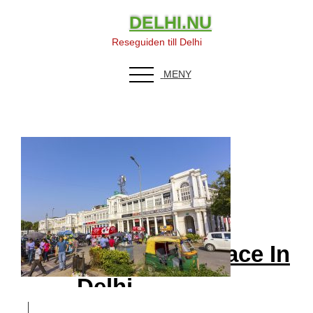
DELHI.NU
Reseguiden till Delhi
MENY
People At The
Connaught Place In
Delhi